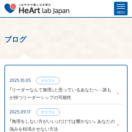
ブログ
ホーム
各種お申し込み
お問い合わせ
メルマガ登録
ハート・ラボ・ジャパンについて
クリフトンストレングス®（ストレングスファインダー®）
2025.10.05
クリフト
ストレングスコーチング／セミナー
ンストレ
「リーダーなんて無理」と思っているあなたへ－誰も
ングス
が持つリーダーシップの可能性
研修・人材育成／組織開発支援
2025.09.17
クリフト
コーチ紹介
ンストレ
「無理をしない方がいい」だけでは響かない。あなたの
ングス
お客様の声
強みを枯渇させない方法