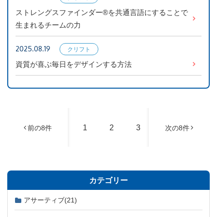
ンストレ
ストレングスファインダー®を共通言語にすることで
ングス
生まれるチームの力
2025.08.19
クリフト
ンストレ
資質が喜ぶ毎日をデザインする方法
ングス
1
2
3
4
5
前の8件
次の8件
カテゴリー
アサーティブ
(21)