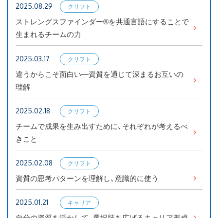
2025.08.29
クリフト
お知らせ
ンストレ
ストレングスファインダー®を共通言語にすることで
ングス
生まれるチームの力
ブログ
2025.03.17
クリフト
ンストレ
違うからこそ面白い―資質を通じて深まるお互いの
ングス
理解
2025.02.18
クリフト
ンストレ
チームで成果を生み出すために、それぞれが考えるべ
ングス
きこと
2025.02.08
クリフト
ンストレ
資質の思考パターンを理解し、意識的に使う
ングス
2025.01.21
キャリア
自分の資質を活かして、選択肢を広げるキャリア形成