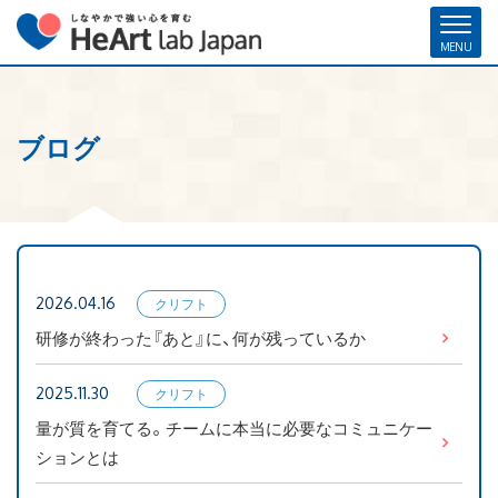
ブログ
ホーム
各種お申し込み
お問い合わせ
メルマガ登録
ハート・ラボ・ジャパンについて
クリフトンストレングス®（ストレングスファインダー®）
2026.04.16
クリフト
ストレングスコーチング／セミナー
ンストレ
研修が終わった『あと』に、何が残っているか
ングス
研修・人材育成／組織開発支援
2025.11.30
クリフト
ンストレ
コーチ紹介
量が質を育てる。チームに本当に必要なコミュニケー
ングス
ションとは
お客様の声