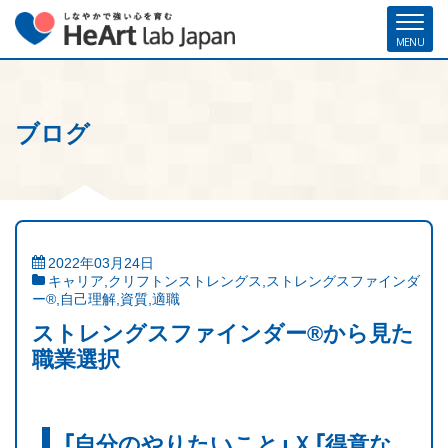
ブログ
ホーム
各種お申し込み
お問い合わせ
メルマガ登録
ハート・ラボ・ジャパンについて
クリフトンストレングス®（ストレングスファインダー®）
2022年03月24日
キャリア
,
クリフトンストレングス
,
ストレングスファインダ
ストレングスコーチング／セミナー
ー®
,
自己理解
,
資質
,
適職
ストレングスファインダー®から見た
研修・人材育成／組織開発支援
職業選択
コーチ紹介
お客様の声
「自分のやりたいこと」Ｘ「得意な