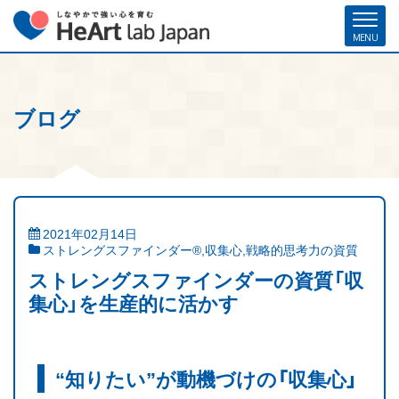
ブログ
ホーム
各種お申し込み
お問い合わせ
メルマガ登録
ハート・ラボ・ジャパンについて
クリフトンストレングス®（ストレングスファインダー®）
2021年02月14日
ストレングスファインダー®
,
収集心
,
戦略的思考力の資質
ストレングスコーチング／セミナー
ストレングスファインダーの資質「収
研修・人材育成／組織開発支援
集心」を生産的に活かす
コーチ紹介
“知りたい”が動機づけの「収集心」
お客様の声