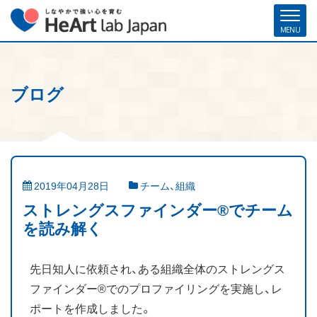
ブログ
ホーム
各種お申し込み
お問い合わせ
メルマガ登録
ハート・ラボ・ジャパンについて
クリフトンストレングス®（ストレングスファインダー®）
2019年04月28日
チーム、組織
ストレングスコーチング／セミナー
ストレングスファインダー®でチーム
を読み解く
研修・人材育成／組織開発支援
先日知人に依頼され、ある組織全体のストレングス
コーチ紹介
ファインダー®でのプロファイリングを実施し、レ
お客様の声
ポートを作成しました。