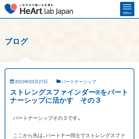
ブログ
ホーム
各種お申し込み
お問い合わせ
メルマガ登録
ハート・ラボ・ジャパンについて
クリフトンストレングス®（ストレングスファインダー®）
2019年03月27日
パートナーシップ
ストレングスコーチング／セミナー
ストレングスファインダー®をパート
ナーシップに活かす その３
研修・人材育成／組織開発支援
パートナーシップその３です。
コーチ紹介
お客様の声
ここから先は、パートナー同士でストレングスファ