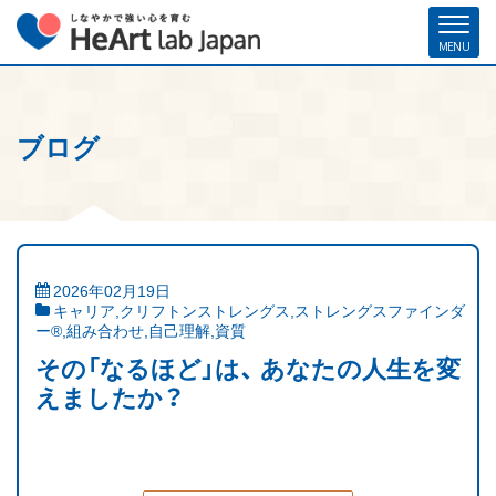
ブログ
ホーム
各種お申し込み
お問い合わせ
メルマガ登録
ハート・ラボ・ジャパンについて
クリフトンストレングス®（ストレングスファインダー®）
2026年02月19日
キャリア
,
クリフトンストレングス
,
ストレングスファインダ
ストレングスコーチング／セミナー
ー®
,
組み合わせ
,
自己理解
,
資質
その「なるほど」は、 あなたの人生を変
研修・人材育成／組織開発支援
えましたか？
コーチ紹介
お客様の声