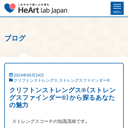
ブログ
ホーム
各種お申し込み
お問い合わせ
メルマガ登録
ハート・ラボ・ジャパンについて
クリフトンストレングス®（ストレングスファインダー®）
2024年05月24日
クリフトンストレングス
,
ストレングスファインダー®
ストレングスコーチング／セミナー
クリフトンストレングス®（ストレン
研修・人材育成／組織開発支援
グスファインダー®）から探るあなた
の魅力
コーチ紹介
ストレングスコーチの知識茂雄です。
お客様の声