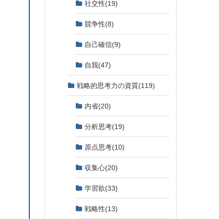
社交性
(19)
競争性
(8)
自己確信
(9)
自我
(47)
戦略的思考力の資質
(119)
内省
(20)
分析思考
(19)
原点思考
(10)
収集心
(20)
学習欲
(33)
戦略性
(13)