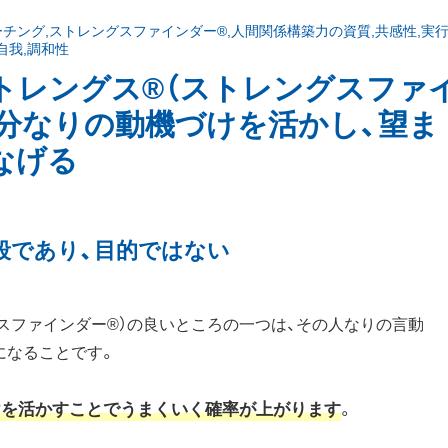
ーチング
,
ストレングスファインダー®
,
人間関係構築力の資質
,
共感性
,
実
自我
,
調和性
トレングス®（ストレングスファ
自分なりの動機づけを活かし、望ま
なげる
段であり、目的ではない
スファインダー®）の良いところの一つは、その人なりの言動
になることです。
けを活かすことでうまくいく確率が上がります
。