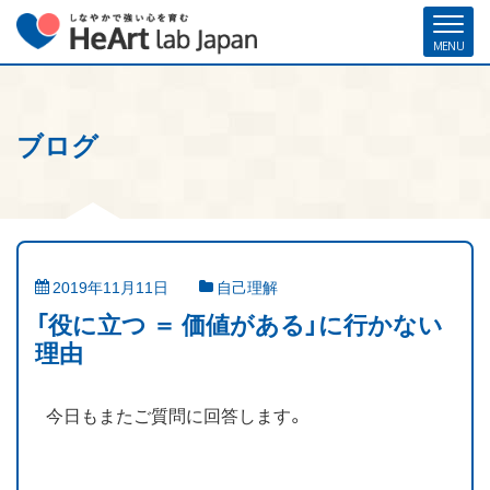
ブログ
ホーム
各種お申し込み
お問い合わせ
メルマガ登録
ハート・ラボ・ジャパンについて
クリフトンストレングス®（ストレングスファインダー®）
2019年11月11日
自己理解
ストレングスコーチング／セミナー
「役に立つ ＝ 価値がある」に行かない
理由
研修・人材育成／組織開発支援
今日もまたご質問に回答します。
コーチ紹介
お客様の声