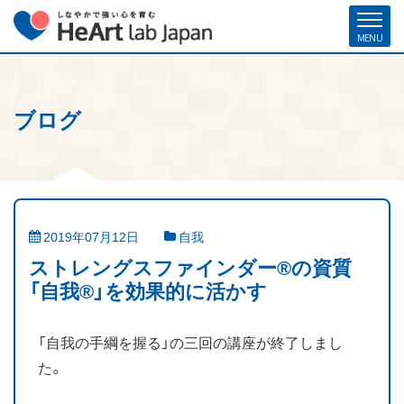
ブログ
ホーム
各種お申し込み
お問い合わせ
メルマガ登録
ハート・ラボ・ジャパンについて
クリフトンストレングス®（ストレングスファインダー®）
2019年07月12日
自我
ストレングスコーチング／セミナー
ストレングスファインダー®の資質
「自我®」を効果的に活かす
研修・人材育成／組織開発支援
「自我の手綱を握る」の三回の講座が終了しまし
コーチ紹介
た。
お客様の声