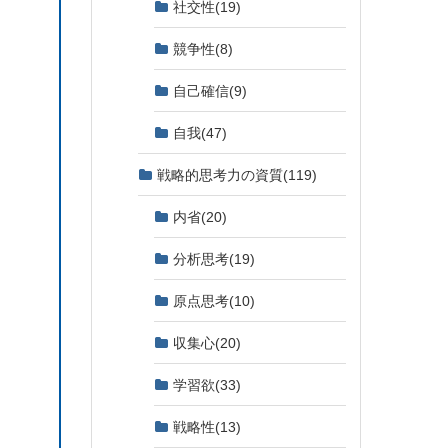
社交性
(19)
競争性
(8)
自己確信
(9)
自我
(47)
戦略的思考力の資質
(119)
内省
(20)
分析思考
(19)
原点思考
(10)
収集心
(20)
学習欲
(33)
戦略性
(13)