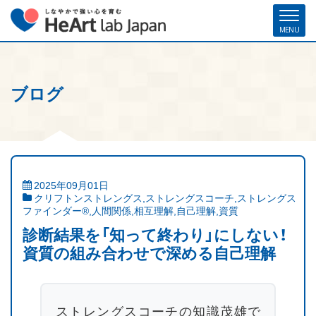
ブログ
ホーム
各種お申し込み
お問い合わせ
メルマガ登録
ハート・ラボ・ジャパンについて
クリフトンストレングス®（ストレングスファインダー®）
2025年09月01日
クリフトンストレングス
,
ストレングスコーチ
,
ストレングス
ストレングスコーチング／セミナー
ファインダー®
,
人間関係
,
相互理解
,
自己理解
,
資質
診断結果を「知って終わり」にしない！
研修・人材育成／組織開発支援
資質の組み合わせで深める自己理解
コーチ紹介
お客様の声
ストレングスコーチの知識茂雄で