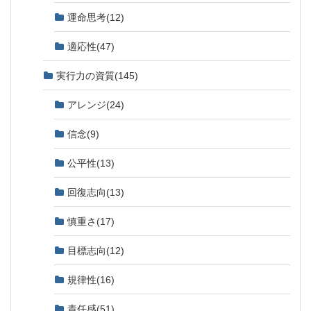
運命思考
(12)
適応性
(47)
実行力の資質
(145)
アレンジ
(24)
信念
(9)
公平性
(13)
回復志向
(13)
慎重さ
(17)
目標志向
(12)
規律性
(16)
責任感
(51)