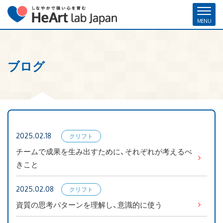
ブログ
ホーム
各種お申し込み
お問い合わせ
メルマガ登録
ハート・ラボ・ジャパンについて
クリフトンストレングス®（ストレングスファインダー®）
2025.02.18
クリフト
ストレングスコーチング／セミナー
ンストレ
チームで成果を生み出すために、それぞれが考えるべ
ングス
きこと
研修・人材育成／組織開発支援
2025.02.08
クリフト
コーチ紹介
ンストレ
資質の思考パターンを理解し、意識的に使う
ングス
お客様の声