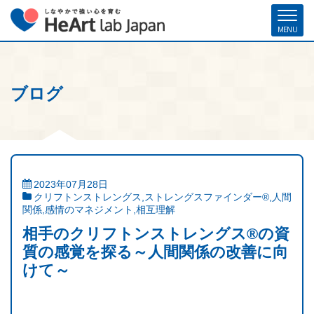
ブログ
ホーム
各種お申し込み
お問い合わせ
メルマガ登録
ハート・ラボ・ジャパンについて
クリフトンストレングス®（ストレングスファインダー®）
2023年07月28日
クリフトンストレングス
,
ストレングスファインダー®
,
人間
ストレングスコーチング／セミナー
関係
,
感情のマネジメント
,
相互理解
相手のクリフトンストレングス®の資
研修・人材育成／組織開発支援
質の感覚を探る～人間関係の改善に向
けて～
コーチ紹介
お客様の声