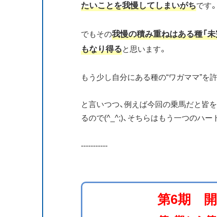
たいことを我慢してしまいがち
です
我慢の積み重ねはある種「未
でもその
もなり得る
と思います。
もう少し自分にある種の“ワガママ”を
と言いつつ、例えば今回の乗馬だと皆
るので(^_^;)、そちらはもう一つのハ
-----------
第6期 