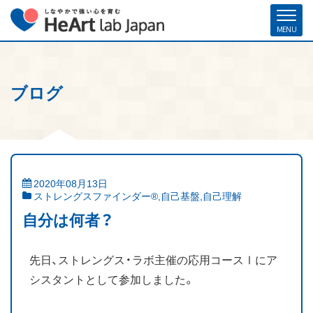
ブログ
ホーム
各種お申し込み
お問い合わせ
メルマガ登録
ハート・ラボ・ジャパンについて
クリフトンストレングス®（ストレングスファインダー®）
2020年08月13日
ストレングスファインダー®
,
自己基盤
,
自己理解
ストレングスコーチング／セミナー
自分は何者？
研修・人材育成／組織開発支援
先日、ストレングス・ラボ主催の応用コースⅠにア
コーチ紹介
シスタントとして参加しました。
お客様の声