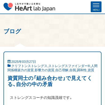
ブログ
ホーム
各種お申し込み
お問い合わせ
メルマガ登録
ハート・ラボ・ジャパンについて
クリフトンストレングス®（ストレングスファインダー®）
2025年03月27日
クリフトンストレングス
,
ストレングスファインダー®
,
人間
ストレングスコーチング／セミナー
関係構築力の資質
,
影響力の資質
,
自己理解
,
自我
,
調和性
,
資質
資質同士の「組み合わせ」で見えてく
研修・人材育成／組織開発支援
る、自分の中の矛盾
コーチ紹介
ストレングスコーチの知識茂雄です。
お客様の声