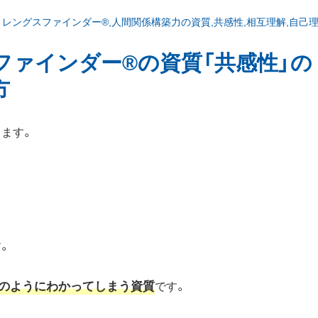
トレングスファインダー®
,
人間関係構築力の資質
,
共感性
,
相互理解
,
自己
ファインダー®の資質「共感性」の
方
します。
す。
のようにわかってしまう資質
です。