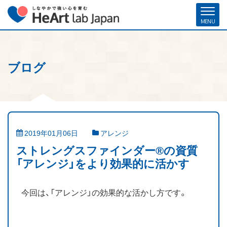
ブログ
ホーム
各種お申し込み
お問い合わせ
メルマガ登録
ハート・ラボ・ジャパンについて
クリフトンストレングス®（ストレングスファインダー®）
2019年01月06日
アレンジ
ストレングスコーチング／セミナー
ストレングスファインダー®の資質
「アレンジ」をより効果的に活かす
研修・人材育成／組織開発支援
今回は、「アレンジ」の効果的な活かし方です。
コーチ紹介
お客様の声