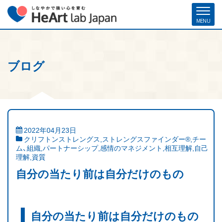
ブログ
ホーム
各種お申し込み
お問い合わせ
メルマガ登録
ハート・ラボ・ジャパンについて
クリフトンストレングス®（ストレングスファインダー®）
2022年04月23日
クリフトンストレングス
,
ストレングスファインダー®
,
チー
ストレングスコーチング／セミナー
ム、組織
,
パートナーシップ
,
感情のマネジメント
,
相互理解
,
自己
理解
,
資質
研修・人材育成／組織開発支援
自分の当たり前は自分だけのもの
コーチ紹介
自分の当たり前は自分だけのもの
お客様の声