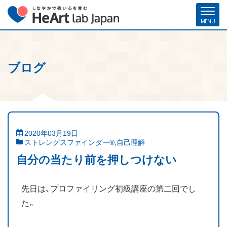
ブログ
ホーム
各種お申し込み
お問い合わせ
メルマガ登録
ハート・ラボ・ジャパンについて
クリフトンストレングス®（ストレングスファインダー®）
2020年03月19日
ストレングスファインダー®
,
自己理解
ストレングスコーチング／セミナー
自分の当たり前を押しつけない
研修・人材育成／組織開発支援
先日は、プロファイリング初級講座の第二回でし
コーチ紹介
た。
お客様の声