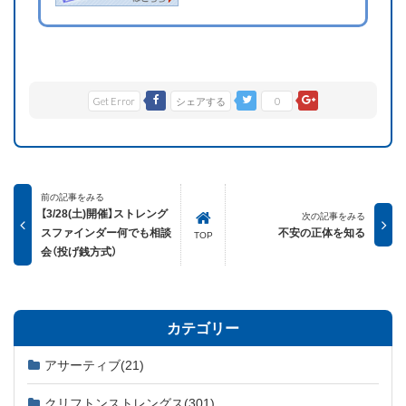
Get Error
シェアする
0
前の記事をみる
【3/28(土)開催】ストレング
次の記事をみる
スファインダー何でも相談
不安の正体を知る
TOP
会（投げ銭方式）
カテゴリー
アサーティブ
(21)
クリフトンストレングス
(301)