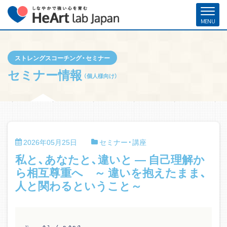
ストレングスコーチング・セミナー
ホーム
各種お申し込み
お問い合わせ
メルマガ登録
セミナー情報
（個人様向け）
ハート・ラボ・ジャパンについて
クリフトンストレングス®（ストレングスファインダー®）
2026年05月25日
セミナー・講座
ストレングスコーチング／セミナー
私と、あなたと、違いと ― 自己理解か
研修・人材育成／組織開発支援
ら相互尊重へ ～ 違いを抱えたまま、
人と関わるということ～
コーチ紹介
お客様の声