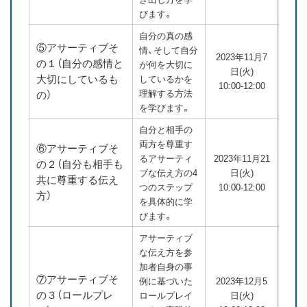
びます。
自分の真の感
⑤アサーティブそ
情、そして自分
2023年11月7
の１（自分の感情と
が何を大切に
日(火)
大切にしているも
しているかを
10:00-12:00
理解する方法
の）
を学びます。
自分と相手の
両方を尊重す
⑥アサーティブそ
るアサーティ
2023年11月21
の２（自分も相手も
ブな伝え方の4
日(火)
共に尊重する伝え
つのステップ
10:00-12:00
方）
を具体的に学
びます。
アサーティブ
な伝え方を参
加者自身の事
⑦アサーティブそ
例に基づいた
2023年12月5
の３（ロールプレ
ロールプレイ
日(火)