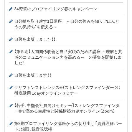
34資質のプロファイリング春のキャンペーン
自分軸を取り戻す1日講座 ～自分の強みを知り、“ほんと
うの気持ち”を伝える～
自著を出版しました！！
【第５期】人間関係改善と自己実現のための講座 ～理解と共
感のコミュニケーション力を高める～ の募集を開始しま
した！
自著を出版します！！
クリフトンストレングス®（ストレングスファインダー ® ）
徹底活用 1dayオンラインセミナー
【若手、中堅会社員向けセミナー】ストレングスファインダ
ー®で高める生産性と関係構築力＠オンライン（Zoom）
第9期プロファイリング講座からの切り出し「資質理解パー
ト」録画、録音視聴権