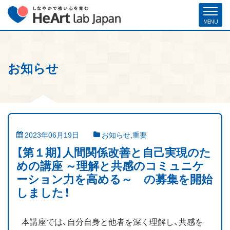
お知らせ
ホーム
各種お申し込み
お問い合わせ
メルマガ登録
ハート・ラボ・ジャパンについて
クリフトンストレングス®（ストレングスファインダー®）
2023年06月19日
お知らせ
,
重要
ストレングスコーチング／セミナー
【第１期】人間関係改善と自己実現のた
めの講座 ～理解と共感のコミュニケ
研修・人材育成／組織開発支援
ーション力を高める～ の募集を開始
しました！
コーチ紹介
本講座では、自分自身と他者を深く理解し、共感を
お客様の声