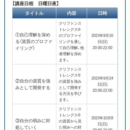
【講座日程 日曜日夜】
タイトル
内容
日時
クリフトンス
トレングス®
①自己理解を深め
のプロファイ
2023年9月10
る（資質のプロファ
リングを通し
日(日)
イリング）
て自己理解、他
20:00-22:00
者理解を深め
ます。
クリフトンス
トレングス®
2023年9月24
②自分の資質を強
の資質を強み
日(日)
みとして開発する
として開発す
20:00-22:00
る方法を学び
ます。
クリフトンス
トレングス®
2023年10月8
③自分の弱みに対
の資質から見
日(日)
処していく
た弱みへの対
20:00-22:00