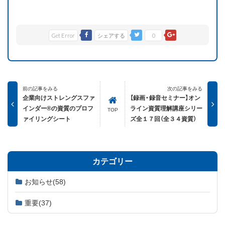
Get Error
シェアする
0
前の記事をみる
次の記事をみる
企業向けストレングスファ
【録画・録音セミナー】オン
インダー®の資質のプロフ
ライン資質理解講座シリー
TOP
ァイリングシート
ズ全１７回（全３４資質）
カテゴリー
お知らせ
(58)
重要
(37)